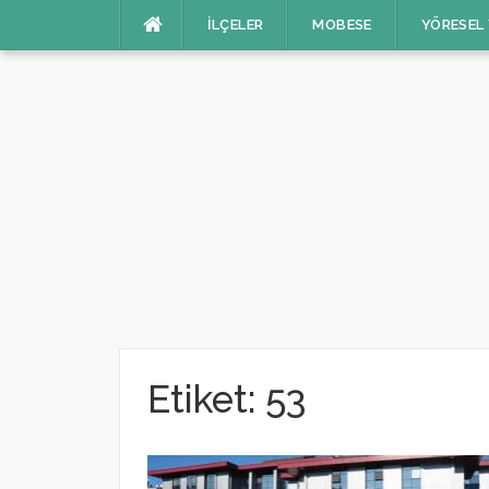
İçeriğe
İLÇELER
MOBESE
YÖRESEL
atla
Etiket:
53