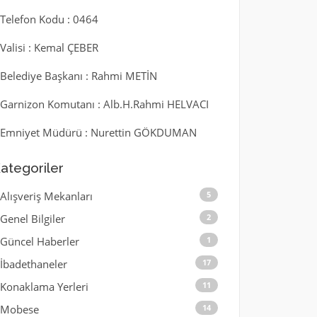
l Telefon Kodu : 0464
l Valisi : Kemal ÇEBER
l Belediye Başkanı : Rahmi METİN
l Garnizon Komutanı : Alb.H.Rahmi HELVACI
l Emniyet Müdürü : Nurettin GÖKDUMAN
ategoriler
Alışveriş Mekanları
5
Genel Bilgiler
2
Güncel Haberler
1
İbadethaneler
17
Konaklama Yerleri
11
Mobese
14