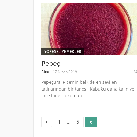
YÖRESEL YEMEKLER
Pepeçi
Rize
17 Nisan 2019
Pepeçura, Rize’nin belkide en sevilen
tatlılarından bir tanesi. Kabuğu daha kalın ve
ince taneli, üzümün...
Sayfa
Sayfa
Sayfa
Yazı
1
…
5
6
dolaşımı