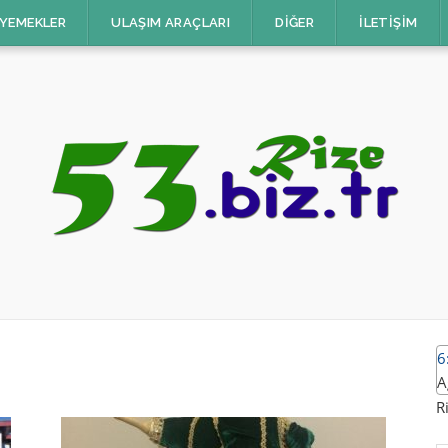
 YEMEKLER
ULAŞIM ARAÇLARI
DIĞER
İLETIŞIM
6
A
R