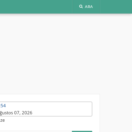
ARA
:54
ğustos 07, 2026
ize