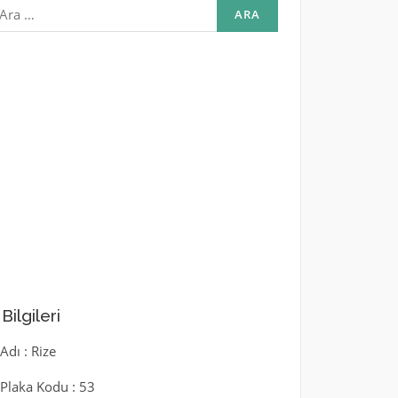
rama:
l Bilgileri
 Adı : Rize
l Plaka Kodu : 53