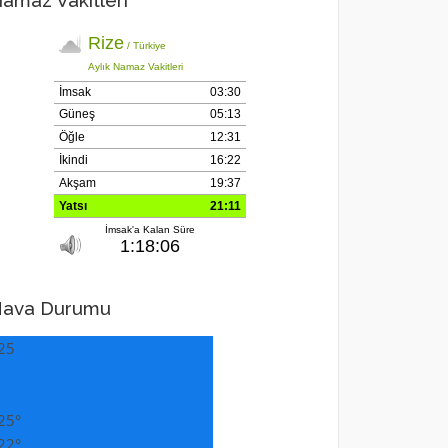
amaz Vakitleri
ava Durumu
25
25°
22°