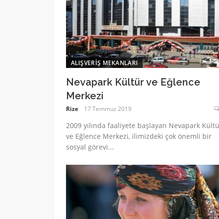
ALIŞVERIŞ MEKANLARI
Nevapark Kültür ve Eğlence
Merkezi
Rize
17 Temmuz 2019
2009 yılında faaliyete başlayan Nevapark Kültü
ve Eğlence Merkezi, ilimizdeki çok önemli bir
sosyal görevi...