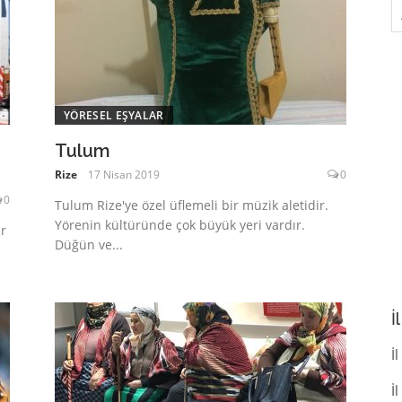
A
YÖRESEL EŞYALAR
Tulum
Rize
17 Nisan 2019
0
0
Tulum Rize'ye özel üflemeli bir müzik aletidir.
Yörenin kültüründe çok büyük yeri vardır.
r
Düğün ve...
İ
İl
İ