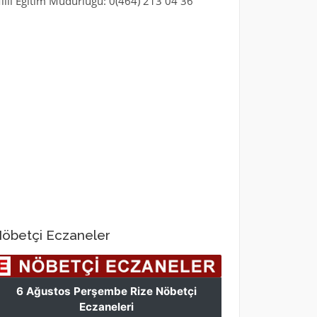
illi Eğitim Müdürlüğü: 0(464) 213 04 36
öbetçi Eczaneler