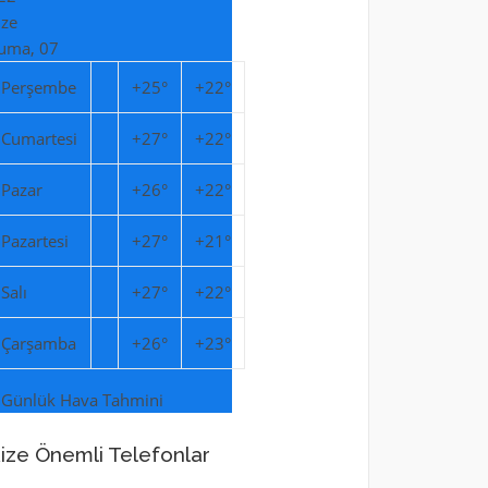
ize
uma, 07
Perşembe
+
25°
+
22°
Cumartesi
+
27°
+
22°
Pazar
+
26°
+
22°
Pazartesi
+
27°
+
21°
Salı
+
27°
+
22°
Çarşamba
+
26°
+
23°
 Günlük Hava Tahmini
ize Önemli Telefonlar