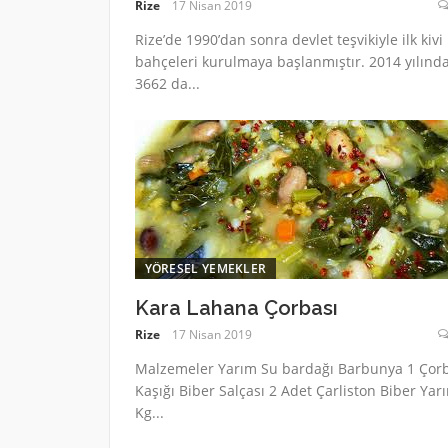
Rize
17 Nisan 2019
Rize’de 1990’dan sonra devlet teşvikiyle ilk kivi
bahçeleri kurulmaya başlanmıştır. 2014 yılınd
3662 da...
YÖRESEL YEMEKLER
Kara Lahana Çorbası
Rize
17 Nisan 2019
Malzemeler Yarım Su bardağı Barbunya 1 Çor
Kaşığı Biber Salçası 2 Adet Çarliston Biber Yar
Kg...