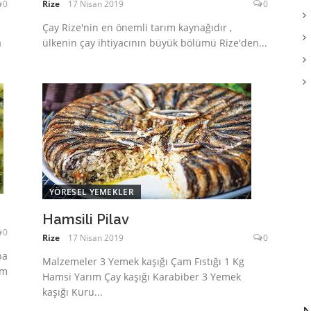
0
Rize
17 Nisan 2019
0
Çay Rize'nin en önemli tarım kaynağıdır ,
a
ülkenin çay ihtiyacının büyük bölümü Rize'den...
YÖRESEL YEMEKLER
Hamsili Pilav
0
Rize
17 Nisan 2019
0
ba
Malzemeler 3 Yemek kaşığı Çam Fıstığı 1 Kg
ım
Hamsi Yarım Çay kaşığı Karabiber 3 Yemek
kaşığı Kuru...