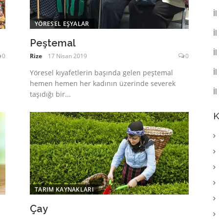
İ
YÖRESEL EŞYALAR
İ
Peştemal
İ
0
Rize
17 Nisan 2019
0
İ
Yöresel kıyafetlerin başında gelen peştemal
hemen hemen her kadının üzerinde severek
İ
taşıdığı bir...
K
TARIM KAYNAKLARI
Çay