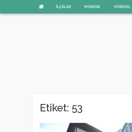
İçeriğe
İLÇELER
MOBESE
YÖRESEL
atla
Etiket:
53