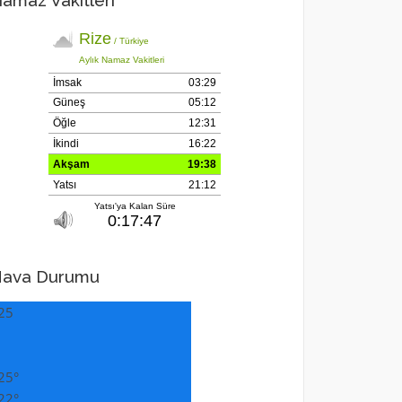
amaz Vakitleri
ava Durumu
25
25°
22°