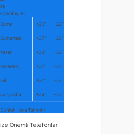
ize
erşembe, 06
Cuma
+
26°
+
22°
Cumartesi
+
27°
+
22°
Pazar
+
26°
+
22°
Pazartesi
+
27°
+
21°
Salı
+
27°
+
22°
Çarşamba
+
26°
+
23°
 Günlük Hava Tahmini
ize Önemli Telefonlar