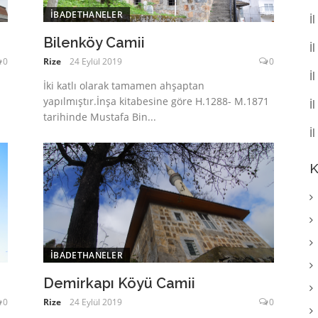
İBADETHANELER
İ
Bilenköy Camii
İ
0
Rize
24 Eylül 2019
0
İ
İki katlı olarak tamamen ahşaptan
yapılmıştır.İnşa kitabesine göre H.1288- M.1871
İ
tarihinde Mustafa Bin...
İ
K
İBADETHANELER
Demirkapı Köyü Camii
0
Rize
24 Eylül 2019
0