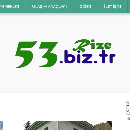
 YEMEKLER
ULAŞIM ARAÇLARI
DIĞER
İLETIŞIM
2
A
R