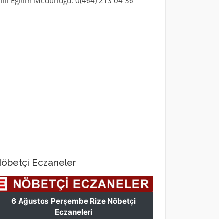
illi Eğitim Müdürlüğü: 0(464) 213 04 36
öbetçi Eczaneler