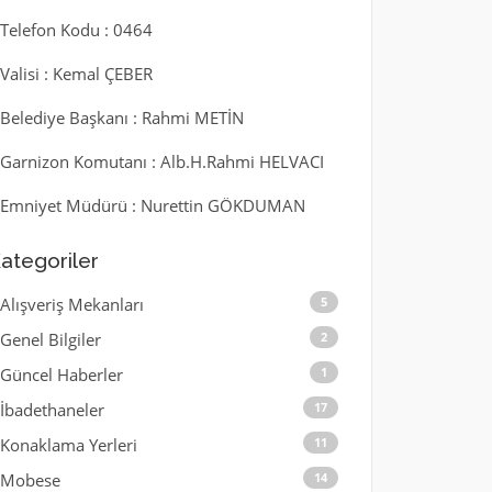
l Telefon Kodu : 0464
l Valisi : Kemal ÇEBER
l Belediye Başkanı : Rahmi METİN
l Garnizon Komutanı : Alb.H.Rahmi HELVACI
l Emniyet Müdürü : Nurettin GÖKDUMAN
ategoriler
Alışveriş Mekanları
5
Genel Bilgiler
2
Güncel Haberler
1
İbadethaneler
17
Konaklama Yerleri
11
Mobese
14