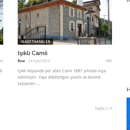
N
İBADETHANELER
Işıklı Camii
0
Rize
24 Eylül 2019
0
8-
Işıklı köyünde yer alan Cami 1887 yılında inşa
edilmiştir. Yapı dikdörtgen planlı ve kesme
taştandır....
H
+
°
Sayfa 2 / 6
C
+
+