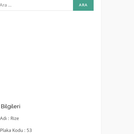
rama:
l Bilgileri
 Adı : Rize
l Plaka Kodu : 53