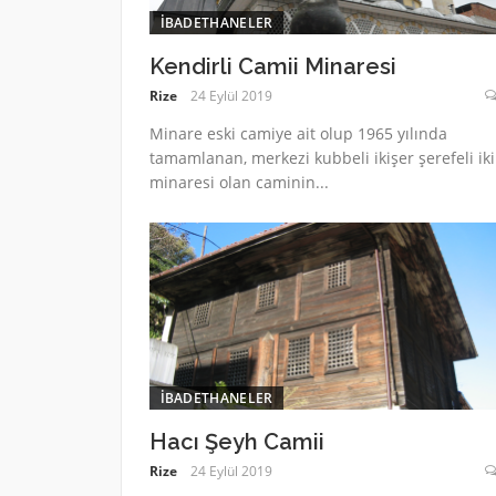
İBADETHANELER
Kendirli Camii Minaresi
Rize
24 Eylül 2019
Minare eski camiye ait olup 1965 yılında
tamamlanan, merkezi kubbeli ikişer şerefeli iki
minaresi olan caminin...
İBADETHANELER
Hacı Şeyh Camii
Rize
24 Eylül 2019