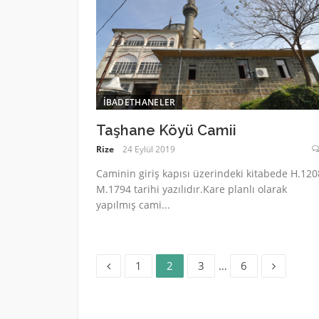
İBADETHANELER
Taşhane Köyü Camii
Rize
24 Eylül 2019
Caminin giriş kapısı üzerindeki kitabede H.120
M.1794 tarihi yazılıdır.Kare planlı olarak
yapılmış cami...
Sayfa
Sayfa
Sayfa
Sayfa
Yazı
1
2
3
…
6
dolaşımı