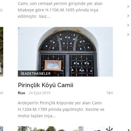
Cami, son cemaat yerinin girişinde yer alan
cı
kitabeye göre H.1106-M.1695 yılında inşa
edilmiştir. Vaiz...
İBADETHANELER
Pirinçlik Köyü Camii
0
Rize
24 Eylül 2019
0
Ardeşen’in Pirinçlik Köyünde yer alan Cami
H.1204-M.1789 yılında yapılmıştır. Kesme ve
moloz taştan inşa...