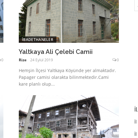
A
İBADETHANELER
Yaltkaya Ali Çelebi Camii
0
Rize
24 Eylül 2019
0
Hemşin İlçesi Yaltkaya Köyünde yer almaktadır.
Papager camisi olarakta bilinmektedir.Cami
kare planlı olup...
İ
İl
İ