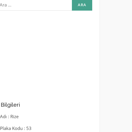
rama:
l Bilgileri
 Adı : Rize
l Plaka Kodu : 53