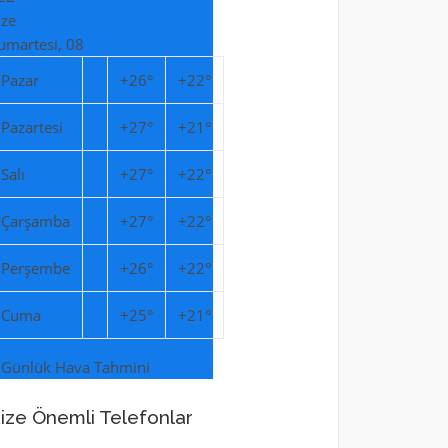
ize
umartesi, 08
Pazar
+
26°
+
22°
Pazartesi
+
27°
+
21°
Salı
+
27°
+
22°
Çarşamba
+
27°
+
22°
Perşembe
+
26°
+
22°
Cuma
+
25°
+
21°
 Günlük Hava Tahmini
ize Önemli Telefonlar