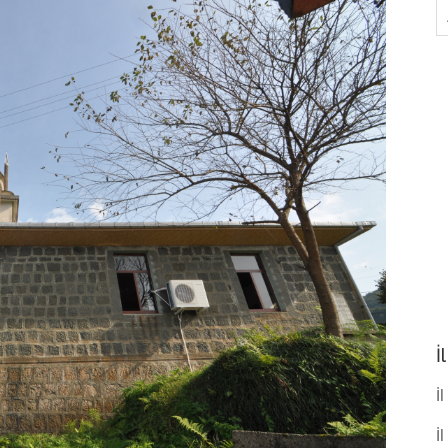
A
İ
İl
İ