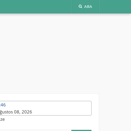
ARA
:46
ğustos 08, 2026
ize