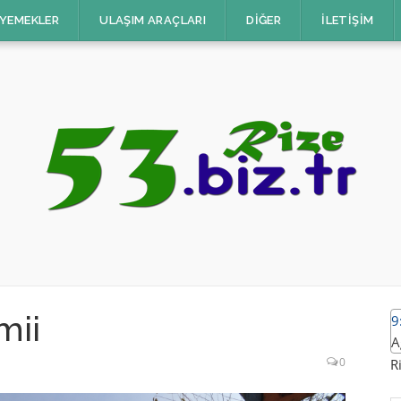
 YEMEKLER
ULAŞIM ARAÇLARI
DIĞER
İLETIŞIM
mii
9
A
0
R