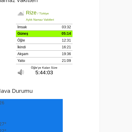
amaz Vakitleri
ava Durumu
26
27°
22°