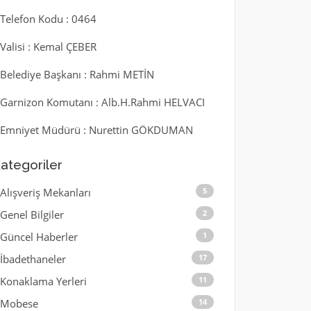
l Telefon Kodu : 0464
l Valisi : Kemal ÇEBER
l Belediye Başkanı : Rahmi METİN
l Garnizon Komutanı : Alb.H.Rahmi HELVACI
l Emniyet Müdürü : Nurettin GÖKDUMAN
ategoriler
Alışveriş Mekanları
5
Genel Bilgiler
2
Güncel Haberler
1
İbadethaneler
17
Konaklama Yerleri
11
Mobese
14