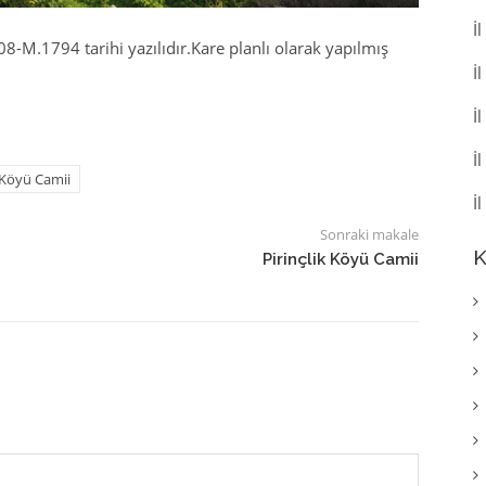
İ
8-M.1794 tarihi yazılıdır.Kare planlı olarak yapılmış
İ
İ
İ
Köyü Camii
İ
Sonraki makale
K
Pirinçlik Köyü Camii