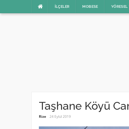
İçeriğe
İLÇELER
MOBESE
YÖRESEL
atla
Taşhane Köyü Ca
Rize
24 Eylül 2019