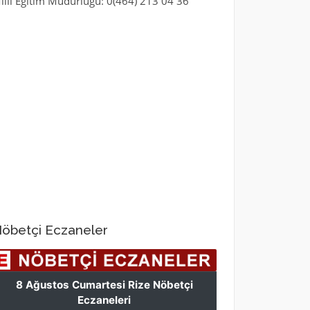
illi Eğitim Müdürlüğü: 0(464) 213 04 36
öbetçi Eczaneler