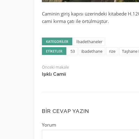
Caminin giriş kapısı üzerindeki kitabede H.120
cami kırma çatı ile örtülmüştür.
İbadethaneler
KATEGORILER
53
ibadethane
rize
Taşhane 
ETIKETLER
Önceki makale
Işıklı Camii
BIR CEVAP YAZIN
Yorum