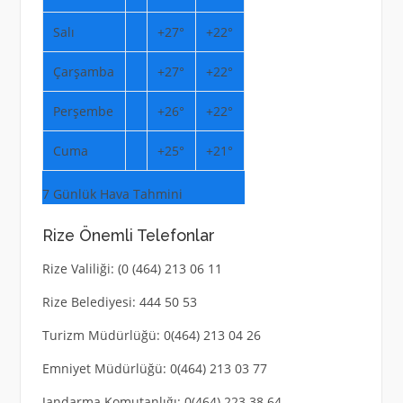
Salı
+
27°
+
22°
Çarşamba
+
27°
+
22°
Perşembe
+
26°
+
22°
Cuma
+
25°
+
21°
7 Günlük Hava Tahmini
Rize Önemli Telefonlar
Rize Valiliği: (0 (464) 213 06 11
Rize Belediyesi: 444 50 53
Turizm Müdürlüğü: 0(464) 213 04 26
Emniyet Müdürlüğü: 0(464) 213 03 77
Jandarma Komutanlığı: 0(464) 223 38 64