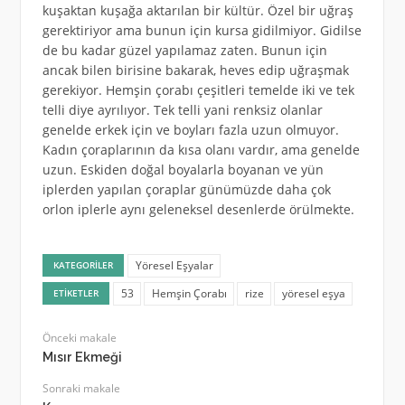
kuşaktan kuşağa aktarılan bir kültür. Özel bir uğraş
gerektiriyor ama bunun için kursa gidilmiyor. Gidilse
de bu kadar güzel yapılamaz zaten. Bunun için
ancak bilen birisine bakarak, heves edip uğraşmak
gerekiyor. Hemşin çorabı çeşitleri temelde iki ve tek
telli diye ayrılıyor. Tek telli yani renksiz olanlar
genelde erkek için ve boyları fazla uzun olmuyor.
Kadın çoraplarının da kısa olanı vardır, ama genelde
uzun. Eskiden doğal boyalarla boyanan ve yün
iplerden yapılan çoraplar günümüzde daha çok
orlon iplerle aynı geleneksel desenlerde örülmekte.
Yöresel Eşyalar
KATEGORILER
53
Hemşin Çorabı
rize
yöresel eşya
ETIKETLER
Önceki makale
Mısır Ekmeği
Sonraki makale