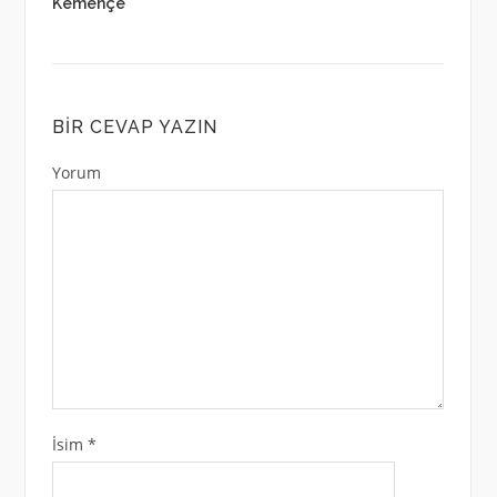
Kemençe
BIR CEVAP YAZIN
Yorum
İsim
*