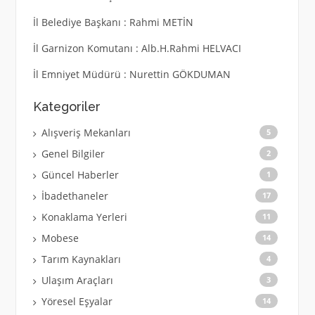
İl Belediye Başkanı : Rahmi METİN
İl Garnizon Komutanı : Alb.H.Rahmi HELVACI
İl Emniyet Müdürü : Nurettin GÖKDUMAN
Kategoriler
Alışveriş Mekanları
5
Genel Bilgiler
2
Güncel Haberler
1
İbadethaneler
17
Konaklama Yerleri
11
Mobese
14
Tarım Kaynakları
4
Ulaşım Araçları
3
Yöresel Eşyalar
14