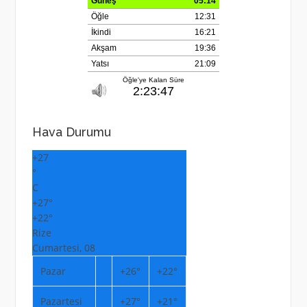
Hava Durumu
+
27
°
C
+
27°
+
22°
Rize
Cumartesi, 08
Pazar
+
26°
+
22°
Pazartesi
+
27°
+
21°