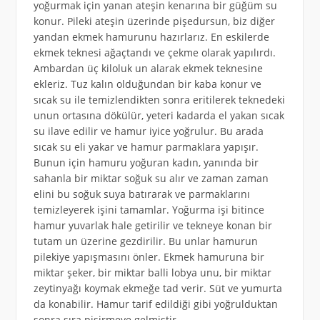
yoğurmak için yanan ateşin kenarına bir güğüm su
konur. Pileki ateşin üzerinde pişedursun, biz diğer
yandan ekmek hamurunu hazırlarız. En eskilerde
ekmek teknesi ağaçtandı ve çekme olarak yapılırdı.
Ambardan üç kiloluk un alarak ekmek teknesine
ekleriz. Tuz kalın olduğundan bir kaba konur ve
sıcak su ile temizlendikten sonra eritilerek teknedeki
unun ortasına dökülür, yeteri kadarda el yakan sıcak
su ilave edilir ve hamur iyice yoğrulur. Bu arada
sıcak su eli yakar ve hamur parmaklara yapışır.
Bunun için hamuru yoğuran kadın, yanında bir
sahanla bir miktar soğuk su alır ve zaman zaman
elini bu soğuk suya batırarak ve parmaklarını
temizleyerek işini tamamlar. Yoğurma işi bitince
hamur yuvarlak hale getirilir ve tekneye konan bir
tutam un üzerine gezdirilir. Bu unlar hamurun
pilekiye yapışmasını önler. Ekmek hamuruna bir
miktar şeker, bir miktar balli lobya unu, bir miktar
zeytinyağı koymak ekmeğe tad verir. Süt ve yumurta
da konabilir. Hamur tarif edildiği gibi yoğrulduktan
sonra sıra pişirmeye gelmiştir.