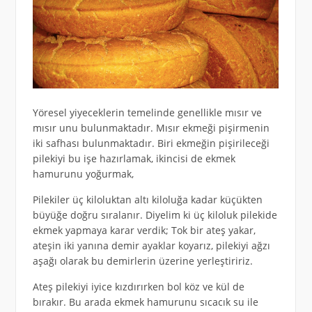
Yöresel yiyeceklerin temelinde genellikle mısır ve
mısır unu bulunmaktadır. Mısır ekmeği pişirmenin
iki safhası bulunmaktadır. Biri ekmeğin pişirileceği
pilekiyi bu işe hazırlamak, ikincisi de ekmek
hamurunu yoğurmak,
Pilekiler üç kiloluktan altı kiloluğa kadar küçükten
büyüğe doğru sıralanır. Diyelim ki üç kiloluk pilekide
ekmek yapmaya karar verdik; Tok bir ateş yakar,
ateşin iki yanına demir ayaklar koyarız, pilekiyi ağzı
aşağı olarak bu demirlerin üzerine yerleştiririz.
Ateş pilekiyi iyice kızdırırken bol köz ve kül de
bırakır. Bu arada ekmek hamurunu sıcacık su ile