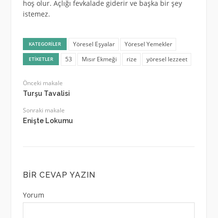
hoş olur. Açlığı fevkalade giderir ve başka bir şey
istemez.
Yöresel Eşyalar
Yöresel Yemekler
KATEGORILER
53
Mısır Ekmeği
rize
yöresel lezzeet
ETIKETLER
Önceki makale
Turşu Tavalisi
Sonraki makale
Enişte Lokumu
BIR CEVAP YAZIN
Yorum