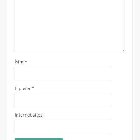
İsim
*
E-posta
*
İnternet sitesi