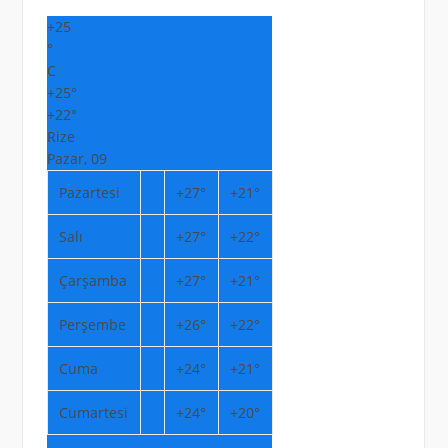
+
25
°
C
+
25°
+
22°
Rize
Pazar, 09
Pazartesi
+
27°
+
21°
Salı
+
27°
+
22°
Çarşamba
+
27°
+
21°
Perşembe
+
26°
+
22°
Cuma
+
24°
+
21°
Cumartesi
+
24°
+
20°