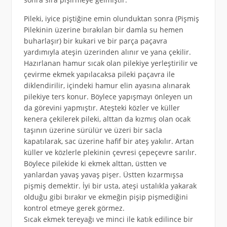
Pileki, iyice piştiğine emin olunduktan sonra (Pişmiş
Pilekinin üzerine bırakılan bir damla su hemen
buharlaşır) bir kukari ve bir parça paçavra
yardımıyla ateşin üzerinden alınır ve yana çekilir.
Hazırlanan hamur sıcak olan pilekiye yerleştirilir ve
çevirme ekmek yapılacaksa pileki paçavra ile
diklendirilir, içindeki hamur elin ayasına alınarak
pilekiye ters konur. Böylece yapışmayı önleyen un
da görevini yapmıştır. Ateşteki közler ve küller
kenera çekilerek pileki, alttan da kızmış olan ocak
taşının üzerine sürülür ve üzeri bir sacla
kapatılarak, sac üzerine hafif bir ateş yakılır. Artan
küller ve közlerle plekinin çevresi çepeçevre sarılır.
Böylece pilekide ki ekmek alttan, üstten ve
yanlardan yavaş yavaş pişer. Üstten kızarmışsa
pişmiş demektir. İyi bir usta, ateşi ustalıkla yakarak
olduğu gibi bırakır ve ekmeğin pişip pişmediğini
kontrol etmeye gerek görmez.
Sıcak ekmek tereyağı ve minci ile katık edilince bir