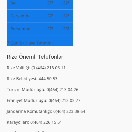
Salı
+
27°
+
22°
Çarşamba
+
27°
+
22°
Perşembe
+
27°
+
23°
7 Günlük Hava Tahmini
Rize Önemli Telefonlar
Rize Valiliği: (0 (464) 213 06 11
Rize Belediyesi: 444 50 53
Turizm Müdürlüğü: 0(464) 213 04 26
Emniyet Müdürlüğü: 0(464) 213 03 77
Jandarma Komutanlığı: 0(464) 223 38 64
Karayolları: 0(464) 226 15 51