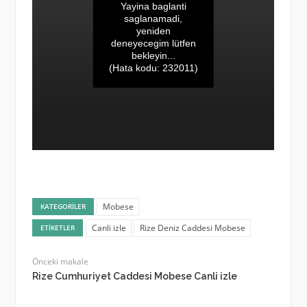
Yayina baglanti
saglanamadi,
yeniden
deneyecegim lütfen
bekleyin...
(Hata kodu: 232011)
Mobese
KATEGORILER
Canli izle
Rize Deniz Caddesi Mobese
ETIKETLER
Önceki makale
Rize Cumhuriyet Caddesi Mobese Canli izle