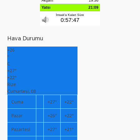
Hava Durumu
+
26
°
C
+
27°
+
22°
Rize
Cumartesi, 08
Cuma
+
27°
+
22°
Pazar
+
26°
+
22°
Pazartesi
+
27°
+
21°