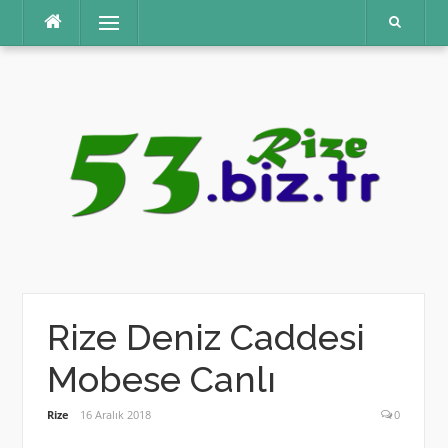
İçeriğe
Menü
atla
Rize Deniz Caddesi
Mobese Canlı
Rize
16 Aralık 2018
0