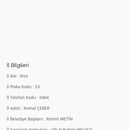
İl Bilgileri
İl Adı : Rize
İl Plaka Kodu : 53
İl Telefon Kodu : 0464
İl Valisi : Kemal ÇEBER
İl Belediye Başkanı : Rahmi METİN
İl Garnizon Komutanı : Alb.H.Rahmi HELVACI