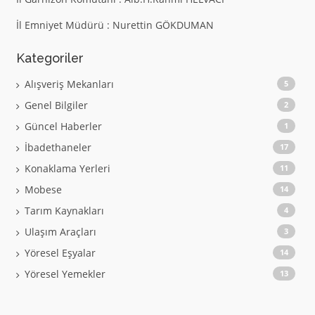
İl Emniyet Müdürü : Nurettin GÖKDUMAN
Kategoriler
Alışveriş Mekanları
5
Genel Bilgiler
2
Güncel Haberler
1
İbadethaneler
17
Konaklama Yerleri
11
Mobese
14
Tarım Kaynakları
4
Ulaşım Araçları
3
Yöresel Eşyalar
14
Yöresel Yemekler
13