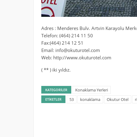
Adres : Menderes Bulv. Artvin Karayolu Merk
Telefon: (464) 214 11 50
Fax:(464) 214 12 51
Email: info@okuturotel.com
Web: http://www.okuturotel.com
( ** ) iki yıldız.
Konaklama Yerleri
KATEGORILER
53
konaklama
Okutur Otel
r
ETIKETLER