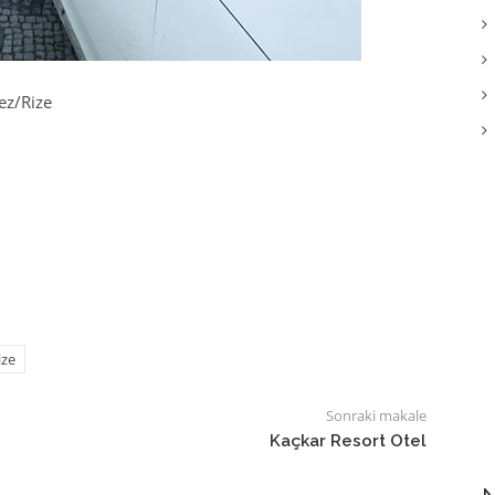
ez/Rize
ize
Sonraki makale
Kaçkar Resort Otel