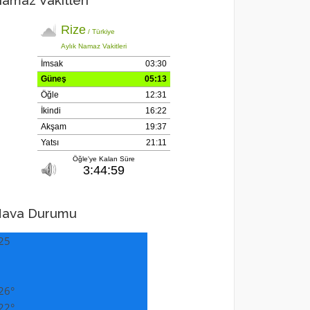
amaz Vakitleri
ava Durumu
25
26°
22°