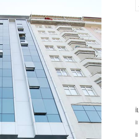
A
İ
İl
İ