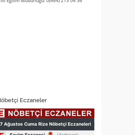
illi Eğitim Müdürlüğü: 0(464) 213 04 36
öbetçi Eczaneler