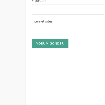
E-posta
*
İnternet sitesi