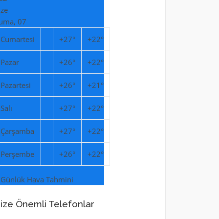
ize
uma, 07
Cumartesi
+
27°
+
22°
Pazar
+
26°
+
22°
Pazartesi
+
26°
+
21°
Salı
+
27°
+
22°
Çarşamba
+
27°
+
22°
Perşembe
+
26°
+
22°
 Günlük Hava Tahmini
ize Önemli Telefonlar