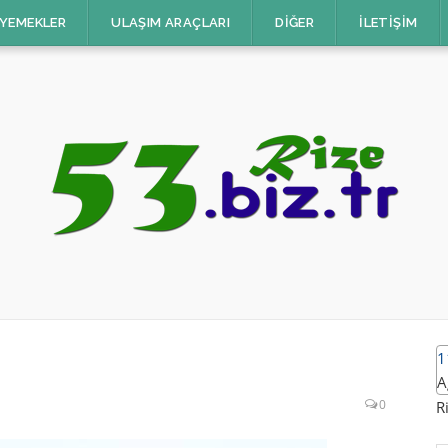
 YEMEKLER
ULAŞIM ARAÇLARI
DIĞER
İLETIŞIM
1
A
0
R