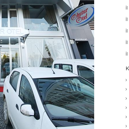
İ
İ
İ
İ
İ
K