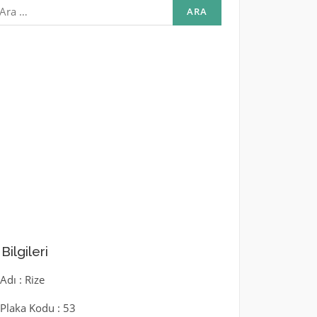
rama:
l Bilgileri
 Adı : Rize
l Plaka Kodu : 53