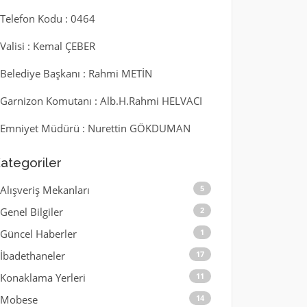
l Telefon Kodu : 0464
l Valisi : Kemal ÇEBER
l Belediye Başkanı : Rahmi METİN
l Garnizon Komutanı : Alb.H.Rahmi HELVACI
l Emniyet Müdürü : Nurettin GÖKDUMAN
ategoriler
Alışveriş Mekanları
5
Genel Bilgiler
2
Güncel Haberler
1
İbadethaneler
17
Konaklama Yerleri
11
Mobese
14