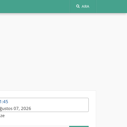
ARA
1:45
ğustos 07, 2026
ize