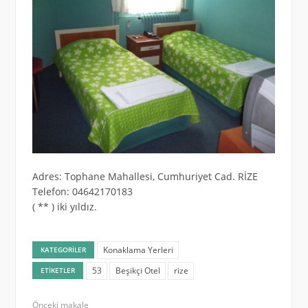
Adres: Tophane Mahallesi, Cumhuriyet Cad. RİZE
Telefon: 04642170183
( ** ) iki yıldız.
Konaklama Yerleri
KATEGORILER
53
Beşikçi Otel
rize
ETIKETLER
Önceki makale