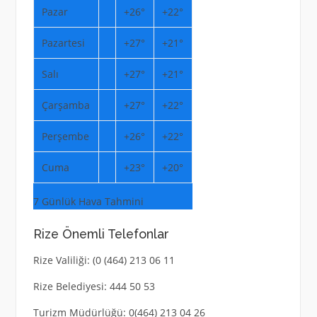
Pazar
+
26°
+
22°
Pazartesi
+
27°
+
21°
Salı
+
27°
+
21°
Çarşamba
+
27°
+
22°
Perşembe
+
26°
+
22°
Cuma
+
23°
+
20°
7 Günlük Hava Tahmini
Rize Önemli Telefonlar
Rize Valiliği: (0 (464) 213 06 11
Rize Belediyesi: 444 50 53
Turizm Müdürlüğü: 0(464) 213 04 26