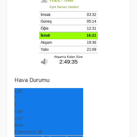
Hava Durumu
+
28
°
C
+
28°
+
22°
Rize
Cumartesi, 08