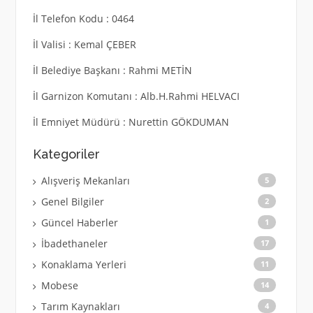
İl Telefon Kodu : 0464
İl Valisi : Kemal ÇEBER
İl Belediye Başkanı : Rahmi METİN
İl Garnizon Komutanı : Alb.H.Rahmi HELVACI
İl Emniyet Müdürü : Nurettin GÖKDUMAN
Kategoriler
Alışveriş Mekanları
5
Genel Bilgiler
2
Güncel Haberler
1
İbadethaneler
17
Konaklama Yerleri
11
Mobese
14
Tarım Kaynakları
4