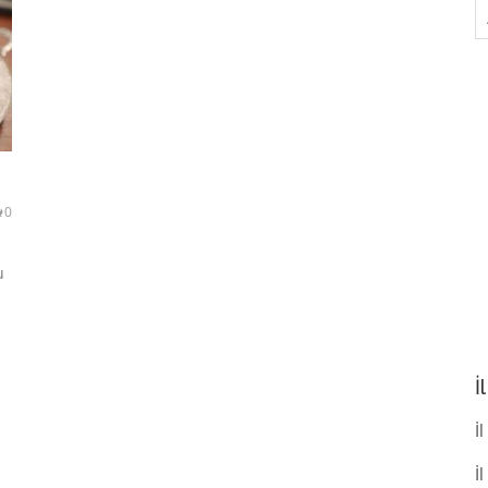
A
0
u
İ
İl
İ