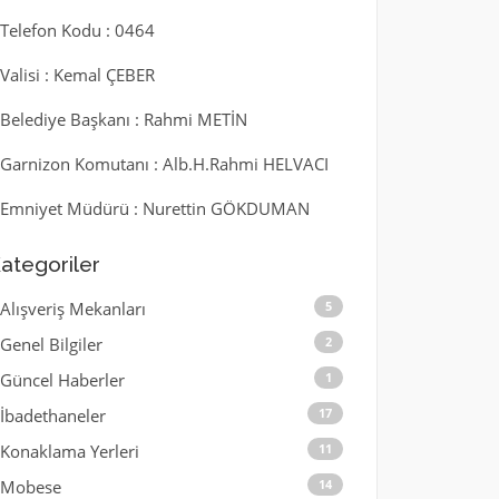
l Telefon Kodu : 0464
l Valisi : Kemal ÇEBER
l Belediye Başkanı : Rahmi METİN
l Garnizon Komutanı : Alb.H.Rahmi HELVACI
l Emniyet Müdürü : Nurettin GÖKDUMAN
ategoriler
Alışveriş Mekanları
5
Genel Bilgiler
2
Güncel Haberler
1
İbadethaneler
17
Konaklama Yerleri
11
Mobese
14