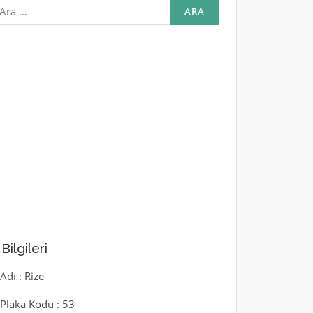
rama:
l Bilgileri
 Adı : Rize
l Plaka Kodu : 53