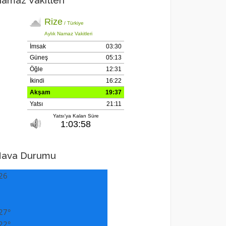
amaz Vakitleri
ava Durumu
26
27°
22°