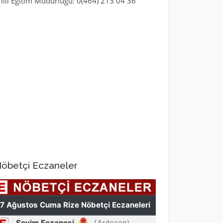
illi Eğitim Müdürlüğü: 0(464) 213 04 36
öbetçi Eczaneler