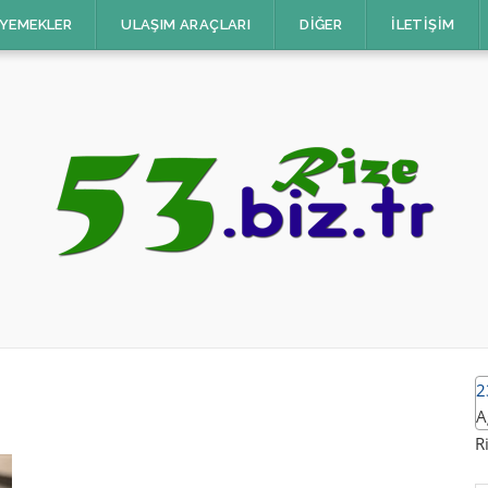
 YEMEKLER
ULAŞIM ARAÇLARI
DIĞER
İLETIŞIM
2
A
R