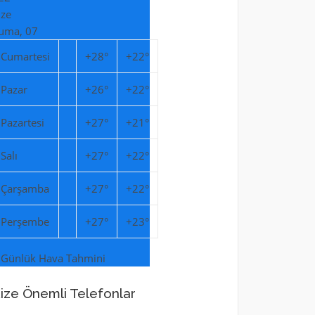
ize
uma, 07
Cumartesi
+
28°
+
22°
Pazar
+
26°
+
22°
Pazartesi
+
27°
+
21°
Salı
+
27°
+
22°
Çarşamba
+
27°
+
22°
Perşembe
+
27°
+
23°
 Günlük Hava Tahmini
ize Önemli Telefonlar