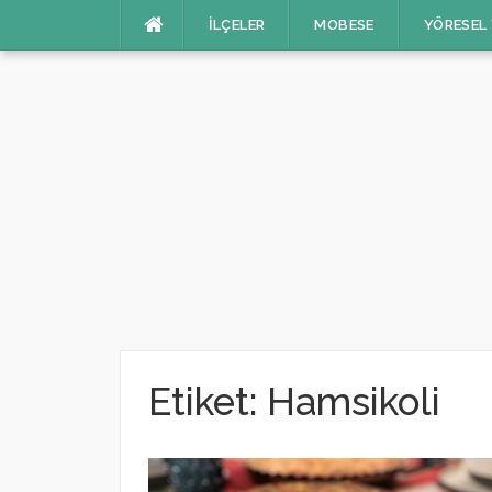
İçeriğe
İLÇELER
MOBESE
YÖRESEL
atla
Etiket:
Hamsikoli