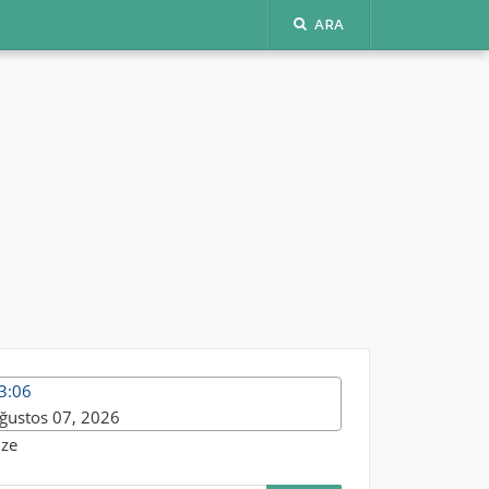
ARA
3:06
ğustos 07, 2026
ize